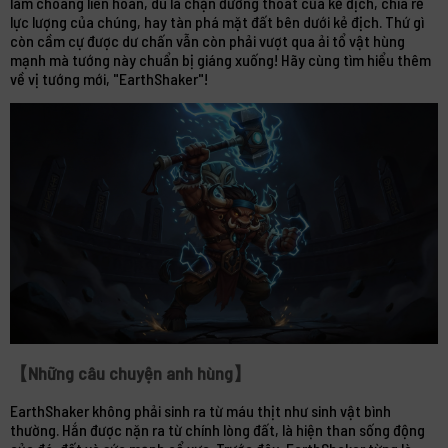
làm choáng liên hoàn, dù là chặn đường thoát của kẻ địch, chia rẽ
lực lượng của chúng, hay tàn phá mặt đất bên dưới kẻ địch. Thứ gì
còn cầm cự được dư chấn vẫn còn phải vượt qua ải tổ vật hùng
mạnh mà tướng này chuẩn bị giáng xuống! Hãy cùng tìm hiểu thêm
về vị tướng mới, "EarthShaker"!
【Những câu chuyện anh hùng】
EarthShaker không phải sinh ra từ máu thịt như sinh vật bình
thường. Hắn được nặn ra từ chính lòng đất, là hiện than sống động