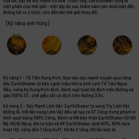
của đá, đất và sức mạnh cổ xưa. Trước đây, EarthShaker từng là
một phần của thế giới - một lớp đá sau thẳm nằm yên dưới mặt đất,
không hề có ý thức, cho đến khi thế giới thay đổi.
[Kỹ năng anh hùng]
Kỹ năng 1 - Tổ Tiên Xung Kích: Dựa vào sức mạnh truyền qua từng
đời, EarthShaker từ bên cạnh triệu hồi ra Anh Linh Tổ Tiên Ngưu
Đầu, cùng họ Xung Kích địch, đánh ngã toàn bộ địch trên đường và
gây 200% ST, chế giễu tất cả địch trên đường 3.5s.
Kỹ năng 2 - Sức Mạnh Linh Vật: EarthShaker tự vung Trụ Linh Vật
khổng lồ, mỗi lần vung Linh Vật đều sẽ tạo ra ST Công trong phạm vi
hình quạt bằng 100% Công, đánh ra KN bản thân EarthShaker hồi 80
Nộ. HQ Bị Động: khi ra trận và HP EarthShaker dưới 80%, 60% kích
hoạt HQ, cộng dồn 1 tầng buff, tối đa 3 tầng. HQ lần lượt là: