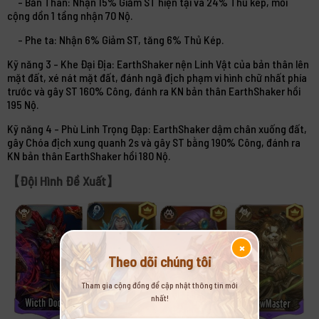
- Bản Thân: Nhận 15% Giảm ST hiện tại và 24% Thủ kép, mỗi
cộng dồn 1 tầng nhận 70 Nộ.
- Phe ta: Nhận 6% Giảm ST, tăng 6% Thủ Kép.
Kỹ năng 3 - Khe Đại Địa: EarthShaker nện Linh Vật của bản thân lên
mặt đất, xé nát mặt đất, đánh ngã địch phạm vi hình chữ nhất phía
trước và gây ST 160% Công, đánh ra KN bản thân EarthShaker hồi
195 Nộ.
Kỹ năng 4 - Phù Linh Trọng Đạp: EarthShaker dậm chân xuống đất,
gây Chóa địch xung quanh 2s và gây ST bằng 190% Công, đánh ra
KN bản thân EarthShaker hồi 180 Nộ.
【Đội Hình Đề Xuất】
×
Theo dõi chúng tôi
Tham gia cộng đồng để cập nhật thông tin mới
nhất!