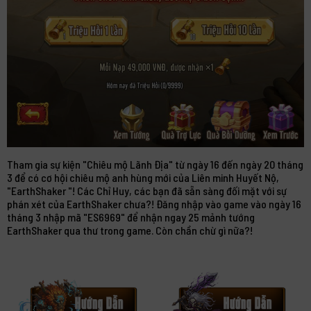
Tham gia sự kiện "Chiêu mộ Lãnh Địa" từ ngày 16 đến ngày 20 tháng
3 để có cơ hội chiêu mộ anh hùng mới của Liên minh Huyết Nộ,
"EarthShaker "! Các Chỉ Huy, các bạn đã sẵn sàng đối mặt với sự
phán xét của EarthShaker chưa?! Đăng nhập vào game vào ngày 16
tháng 3 nhập mã "ES6969" để nhận ngay 25 mảnh tướng
EarthShaker qua thư trong game. Còn chần chừ gì nữa?!