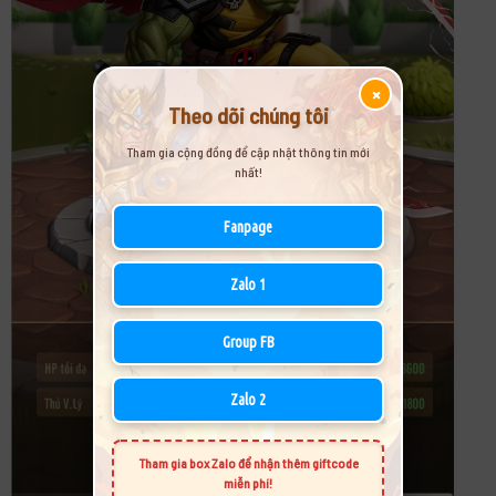
×
Theo dõi chúng tôi
Tham gia cộng đồng để cập nhật thông tin mới
nhất!
Fanpage
Zalo 1
Group FB
Zalo 2
Tham gia box Zalo để nhận thêm giftcode
miễn phí!