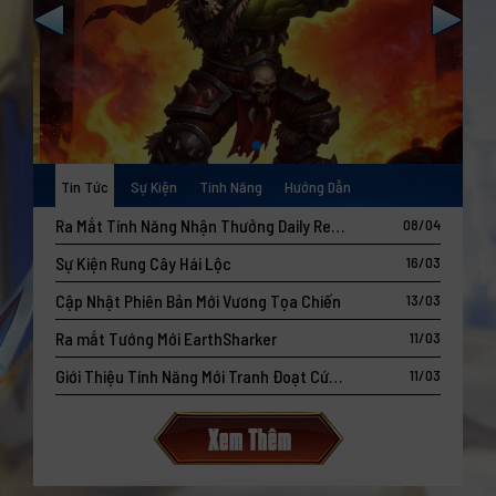
Tin Tức
Sự Kiện
Tính Năng
Hướng Dẫn
Ra Mắt Tính Năng Nhận Thưởng Daily Reward
08/04
Sự Kiện Rung Cây Hái Lộc
16/03
Cập Nhật Phiên Bản Mới Vương Tọa Chiến
13/03
Ra mắt Tướng Mới EarthSharker
11/03
Giới Thiệu Tính Năng Mới Tranh Đoạt Cứ Điểm
11/03