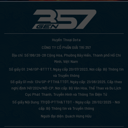
Huyền Thoại Dota
CÔNG TY CỔ PHẦN GIẢI TRÍ 357
Địa chỉ: Số 196/26-28 Cộng Hòa, Phường Bảy Hiền, Thành phố Hồ Chí
Minh, Việt Nam
Số giấy G1: 246/GP-BTTTT, Ngày cấp 20/07/2023, Nơi cấp: Bộ Thông tin
và Truyền thông
Số giấy G1 mới: 134/GP-PTTH&TTĐT, Ngày cấp: 21/08/2025, Cấp theo
nghị định 147/2024/NĐ-CP, Nơi cấp: Bộ Văn Hóa, Thể Thao và Du Lịch
Cục Phát Thanh, Truyền Hình và Thông Tin Điện Tử
Số giấy Nội Dung: 77/QĐ-PTTH&TTDT - Ngày cấp: 28/02/2025 - Nơi
cấp: Bộ Thông tin và Truyền thông
Người đại diện: Quách Hưng Hữu